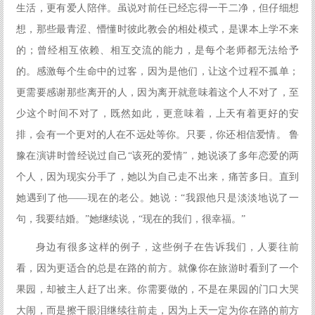
生活，更有爱人陪伴。虽说对前任已经忘得一干二净，但仔细想
想，那些最青涩、懵懂时彼此教会的相处模式，是课本上学不来
的；曾经相互依赖、相互交流的能力，是每个老师都无法给予
的。感激每个生命中的过客，因为是他们，让这个过程不孤单；
更需要感谢那些离开的人，因为离开就意味着这个人不对了，至
少这个时间不对了，既然如此，更意味着，上天有着更好的安
排，会有一个更对的人在不远处等你。只要，你还相信爱情。 鲁
豫在演讲时曾经说过自己“该死的爱情”，她说谈了多年恋爱的两
个人，因为现实分手了，她以为自己走不出来，痛苦多日。直到
她遇到了他——现在的老公。她说：“我跟他只是淡淡地说了一
句，我要结婚。”她继续说，“现在的我们，很幸福。”
身边有很多这样的例子，这些例子在告诉我们，人要往前
看，因为更适合的总是在路的前方。就像你在旅游时看到了一个
果园，却被主人赶了出来。你需要做的，不是在果园的门口大哭
大闹，而是擦干眼泪继续往前走，因为上天一定为你在路的前方