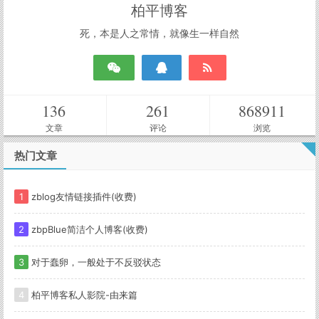
柏平博客
死，本是人之常情，就像生一样自然
136
261
868911
文章
评论
浏览
热门文章
1
zblog友情链接插件(收费)
2
zbpBlue简洁个人博客(收费)
3
对于蠢卵，一般处于不反驳状态
4
柏平博客私人影院-由来篇