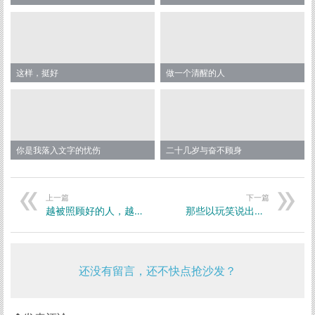
这样，挺好
做一个清醒的人
你是我落入文字的忧伤
二十几岁与奋不顾身
上一篇
下一篇
越被照顾好的人，越矫情
那些以玩笑说出口的话，往往是最真的表达
还没有留言，还不快点抢沙发？