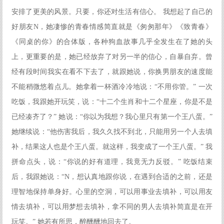
安排了更美的风景。只要，你还对生活有信心。 我想起了自己的
好朋友N，她凄惨的青春情感简直就是《匆匆那年》《致青春》
《同桌的你》的合体版，各种狗血故事几乎全发生在了她的头
上，更重要的是，她已经放弃了对另一半的信心，自暴自弃。曾
经有段时间我实在看不下去了，就跟她说，你换男朋友的速度能
不能稍微悠着点儿。她拿着一杯酒冷冷地说：“不用你管。” 一次
吃饭，我跟她开玩笑，说：“十二个生肖和十二个星座，你是不是
已经凑齐了？” 她说：“你以为我想？我心里只有第一个王八蛋。”
她继续说：“他伤害我后，我久久找不到北，只能用另一个人去填
补，结果这人也是个王八蛋。就这样，我变成了一个王八蛋。” 我
拼命点头，说：“你说的好有道理，我竟无力反驳。” 吃饭结束
后，我跟她说：“N，想认真地跟你说，在遇到合适的之前，还是
理智地保持单身好。心里的空洞，可以用事业去填补，可以用友
情去填补，可以用梦想去填补，拿不同的男人去填补简直是在开
玩笑。” 她若有所思，醉醺醺地回去了。