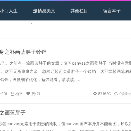
小白人生
情感美文
其他栏目
留言本子
身之补画蓝胖子铃铛
了。之前有一篇画蓝胖子的文章：复习canvas之画蓝胖子 当时没注意
画。这不无所事事之余，忽然记起还欠蓝胖子一个铃铛，这不拿起画笔匆
铃铛，没做细节优化，勉强能看，啧啧啧。...
-10)
柏平
赞(
2
)
8716℃
0次吐
S之画蓝胖子
标签canvas元素用于图形的绘制，但canvas画布本身并不能画图，所以