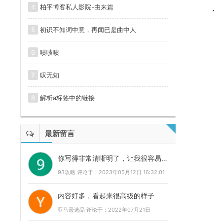
4
柏平博客私人影院-由来篇
5
初识不知词中意，再闻已是曲中人
6
啧啧啧
7
叹无知
8
解析a标签中的链接
最新留言
你写得非常清晰明了，让我很容易理解你的观点。
93攻略 评论于：2023年05月12日 16:32:01
内容好多，看起来很高级的样子
亚马逊选品 评论于：2022年07月21日
03:20:26