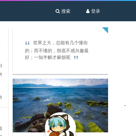
搜索
登录
世界之大，总能有几个懂你
的；而不懂的，彻底不感兴趣最
好；一知半解才麻烦呢
到
匆
槽
我