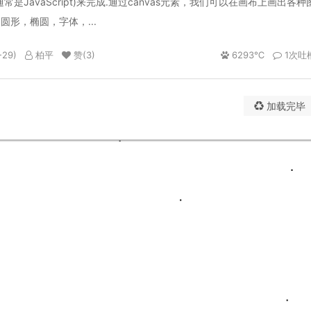
常是JavaScript)来完成.通过canvas元素，我们可以在画布上画出各种
圆形，椭圆，字体，...
-29)
柏平
赞(
3
)
6293℃
1次吐
加载完毕